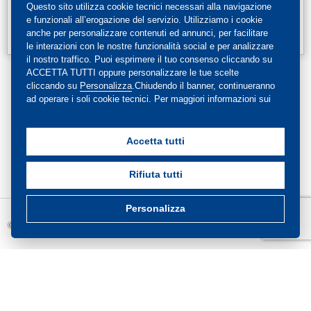
REGISTRATI
Questo sito utilizza cookie tecnici necessari alla navigazione
e funzionali all’erogazione del servizio. Utilizziamo i cookie
anche per personalizzare contenuti ed annunci, per facilitare
le interazioni con le nostre funzionalità social e per analizzare
il nostro traffico. Puoi esprimere il tuo consenso cliccando su
ACCETTA TUTTI oppure personalizzare le tue scelte
Hai già un account?
Accedi
cliccando su
Personalizza
.Chiudendo il banner, continueranno
ad operare i soli cookie tecnici. Per maggiori informazioni sui
cookie utilizzati, visualizza la nostra
Cookie Policy
completa
.
Accetta tutti
Rifiuta tutti
Personalizza
© Copyright 2025 - EdiSES Edizioni srl
Assistenza clienti
Termini di servizio
Privacy Policy
Cookie Policy